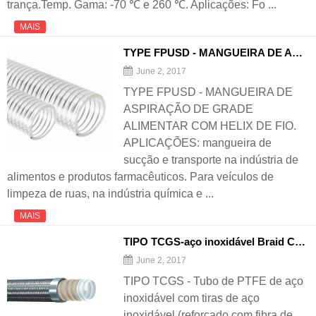
trança.Temp. Gama: -70 ℃ e 260 ℃. Aplicações: Fo ...
MAIS
TYPE FPUSD - MANGUEIRA DE ASPIRAÇÃO DE GRADE ALIMENTAR COM HELIX DE FIO
June 2, 2017
TYPE FPUSD - MANGUEIRA DE
ASPIRAÇÃO DE GRADE
ALIMENTAR COM HELIX DE FIO.
APLICAÇÕES: mangueira de
sucção e transporte na indústria de
alimentos e produtos farmacêuticos. Para veículos de
limpeza de ruas, na indústria química e ...
MAIS
TIPO TCGS-aço inoxidável Braid Cover Tubo de PTFE complicado (reforçado com fibra de vidro)
June 2, 2017
TIPO TCGS - Tubo de PTFE de aço
inoxidável com tiras de aço
inoxidável (reforçado com fibra de