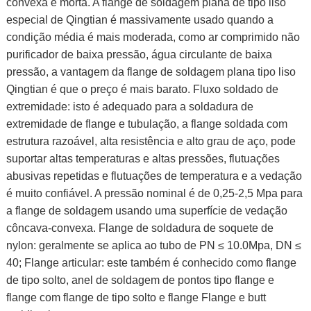
convexa e morta. A flange de soldagem plana de tipo liso
especial de Qingtian é massivamente usado quando a
condição média é mais moderada, como ar comprimido não
purificador de baixa pressão, água circulante de baixa
pressão, a vantagem da flange de soldagem plana tipo liso
Qingtian é que o preço é mais barato. Fluxo soldado de
extremidade: isto é
adequado para a soldadura de
extremidade de flange e tubulação, a
flange
soldada
com
estrutura razoável, alta resistência e alto grau de aço,
pode
suportar
altas temperaturas e altas pressões, flutuações
abusivas repetidas e flutuações de temperatura e a vedação
é muito confiável. A pressão nominal é de 0,25-2,5 Mpa para
a flange de soldagem usando uma superfície de vedação
côncava-convexa. Flange de soldadura de soquete de
nylon: geralmente se aplica ao tubo de PN ≤ 10.0Mpa, DN ≤
40; Flange articular: este
também
é
conhecido como flange
de tipo solto, anel de soldagem de pontos
tipo flange e
flange com flange de tipo solto e flange Flange e butt