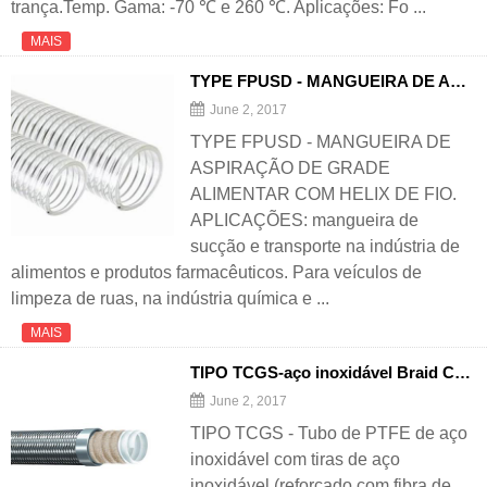
trança.Temp. Gama: -70 ℃ e 260 ℃. Aplicações: Fo ...
MAIS
TYPE FPUSD - MANGUEIRA DE ASPIRAÇÃO DE GRADE ALIMENTAR COM HELIX DE FIO
June 2, 2017
TYPE FPUSD - MANGUEIRA DE
ASPIRAÇÃO DE GRADE
ALIMENTAR COM HELIX DE FIO.
APLICAÇÕES: mangueira de
sucção e transporte na indústria de
alimentos e produtos farmacêuticos. Para veículos de
limpeza de ruas, na indústria química e ...
MAIS
TIPO TCGS-aço inoxidável Braid Cover Tubo de PTFE complicado (reforçado com fibra de vidro)
June 2, 2017
TIPO TCGS - Tubo de PTFE de aço
inoxidável com tiras de aço
inoxidável (reforçado com fibra de